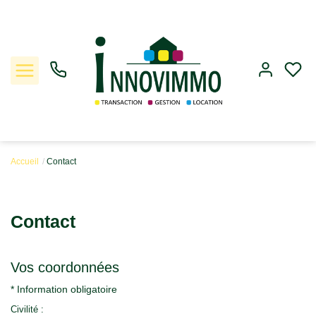
Accueil
Contact
Ventes
Contact
Locations
Gestion
Vos coordonnées
* Information obligatoire
Estimation
Civilité :