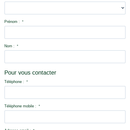
Notre agence
Prénom :
Contact
*
Nom :
*
Pour vous contacter
Téléphone :
*
Téléphone mobile :
*