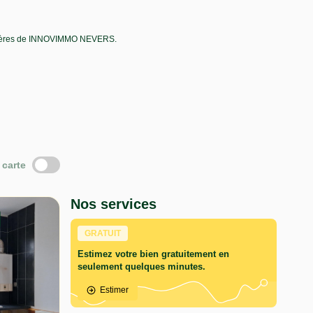
bilières de INNOVIMMO NEVERS.
 carte
Nos services
GRATUIT
Estimez votre bien gratuitement en
seulement quelques minutes.
Estimer