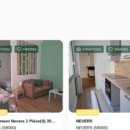
OTO(S)
FAVORIS
8 PHOTO(S)
FAVORIS
ION
LOCATION
Appartement Nevers 1 Pièce(s) 35 M2
NEVERS
 (58000)
NEVERS (58000)