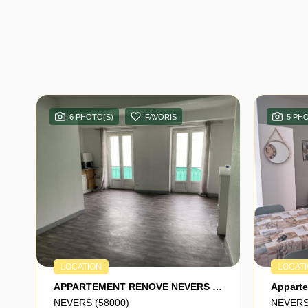
6 PHOTO(S)
FAVORIS
5 PH
LOCATION
LOCAT
APPARTEMENT RENOVE NEVERS - 2 Pièce(s) - 60 M2
NEVERS (58000)
NEVERS