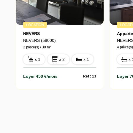
LOCATION
LOCAT
NEVERS
NEVERS (58000)
NEVERS
2 pièce(s) / 30 m²
4 pièce(s)
x 1
x 2
x 1
x 
Loyer 450 €/mois
Loyer 7
Ref : 13