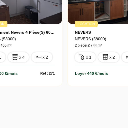
ION
LOCATION
Appartement Nevers 4 Pièce(s) 60 M2
NEVERS
 (58000)
NEVERS (58000)
 / 60 m²
2 pièce(s) / 44 m²
1
x 4
x 2
x 1
x 2
00 €/mois
Loyer 440 €/mois
Ref : 271