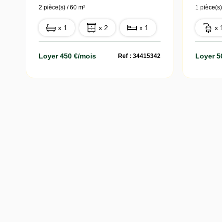
2 pièce(s) / 60 m²
1 pièce(s)
x 1
x 2
x 1
x 
Loyer 450 €/mois
Loyer 5
Ref : 34415342