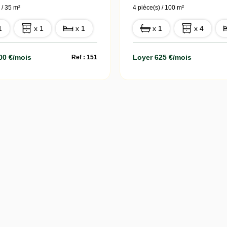
 / 35 m²
4 pièce(s) / 100 m²
1
x 1
x 1
x 1
x 4
00 €/mois
Loyer 625 €/mois
Ref : 151