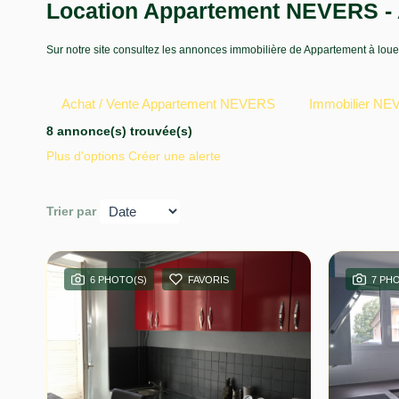
Location Appartement NEVERS -
Sur notre site consultez les annonces immobilière de Appartement à
Achat / Vente Appartement NEVERS
Immobilier N
8 annonce(s) trouvée(s)
Plus d'options
Créer une alerte
Trier par
6 PHOTO(S)
FAVORIS
7 PH