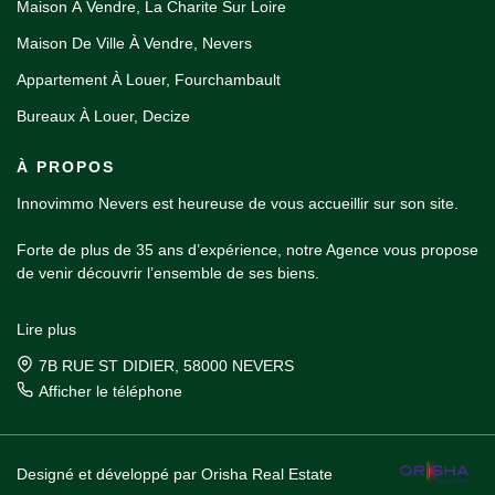
Maison À Vendre, La Charite Sur Loire
Maison De Ville À Vendre, Nevers
Appartement À Louer, Fourchambault
Bureaux À Louer, Decize
À PROPOS
Innovimmo Nevers est heureuse de vous accueillir sur son site.
Forte de plus de 35 ans d’expérience, notre Agence vous propose
de venir découvrir l’ensemble de ses biens.
Spécialisée dans la transaction, la location et la gestion locative,
Lire plus
notre équipe mettra toutes ses qualités à votre service dans un
unique but, celui de vous satisfaire !
7B RUE ST DIDIER, 58000 NEVERS
Afficher le téléphone
Designé et développé par Orisha Real Estate