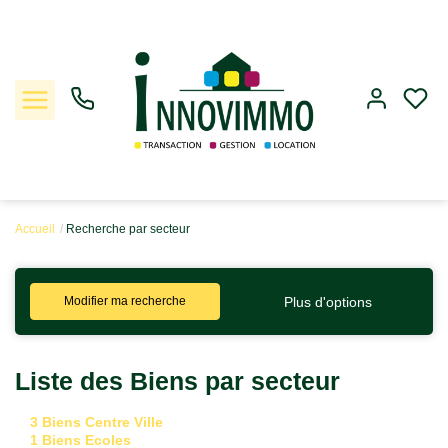
Accueil
Recherche par secteur
Ventes
Plus d'options
Modifier ma recherche
Locations
Gestion
Liste des Biens par secteur
Estimation
3 Biens Centre Ville
1 Biens Ecoles