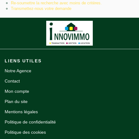
Re-soumettre la recherche avec moins de critères.
Notre agence
Transmettez-nous votre demande
Contact
LIENS UTILES
Notre Agence
Contact
Mon compte
Plan du site
Mentions légales
Politique de confidentialité
Politique des cookies