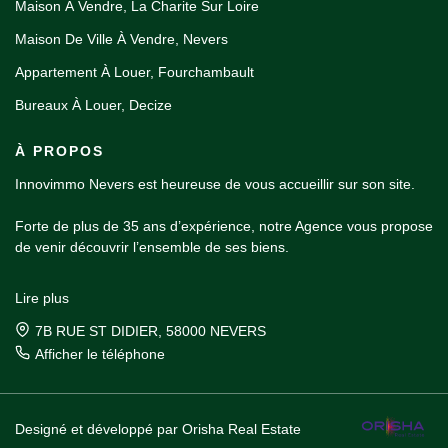
Maison À Vendre, La Charite Sur Loire
Maison De Ville À Vendre, Nevers
Appartement À Louer, Fourchambault
Bureaux À Louer, Decize
À PROPOS
Innovimmo Nevers est heureuse de vous accueillir sur son site.
Forte de plus de 35 ans d’expérience, notre Agence vous propose
de venir découvrir l’ensemble de ses biens.
Spécialisée dans la transaction, la location et la gestion locative,
Lire plus
notre équipe mettra toutes ses qualités à votre service dans un
unique but, celui de vous satisfaire !
7B RUE ST DIDIER, 58000 NEVERS
Afficher le téléphone
Designé et développé par Orisha Real Estate