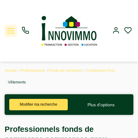
Accueil
Professionnels
Fonds de commerce
Commerces Prox.
Ventes
Vêtements
Locations
Plus d'options
Modifier ma recherche
Gestion
Estimation
Professionnels fonds de