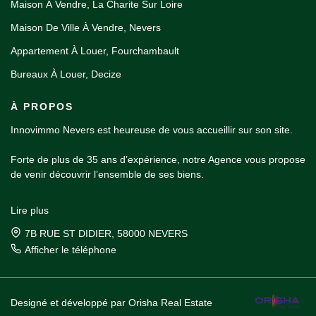
Maison À Vendre, La Charite Sur Loire
Maison De Ville À Vendre, Nevers
Appartement À Louer, Fourchambault
Bureaux À Louer, Decize
À PROPOS
Innovimmo Nevers est heureuse de vous accueillir sur son site.
Forte de plus de 35 ans d’expérience, notre Agence vous propose
de venir découvrir l’ensemble de ses biens.
Spécialisée dans la transaction, la location et la gestion locative,
Lire plus
notre équipe mettra toutes ses qualités à votre service dans un
unique but, celui de vous satisfaire !
7B RUE ST DIDIER, 58000 NEVERS
Afficher le téléphone
Designé et développé par Orisha Real Estate