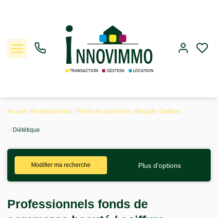
Accueil
Professionnels
Fonds de commerce
Beauté / Coiffure
Ventes
Diététique
Locations
Plus d'options
Modifier ma recherche
Gestion
Estimation
Professionnels fonds de