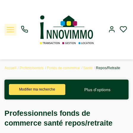
Accueil
Professionnels
Fonds de commerce
Santé
Repos/Retraite
Ventes
Plus d'options
Modifier ma recherche
Locations
Gestion
Professionnels fonds de
commerce santé repos/retraite
Estimation