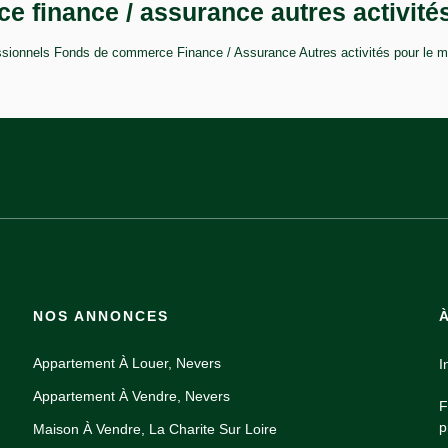
 finance / assurance autres activité
sionnels Fonds de commerce Finance / Assurance Autres activités pour le mom
NOS ANNONCES
Appartement À Louer, Nevers
I
Appartement À Vendre, Nevers
F
p
Maison À Vendre, La Charite Sur Loire