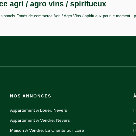
 agri / agro vins / spiritueux
ionnels Fonds de commerce Agri / Agro Vins / spiritueux pour le moment , plu
NOS ANNONCES
Appartement À Louer, Nevers
I
Appartement À Vendre, Nevers
F
p
Maison À Vendre, La Charite Sur Loire