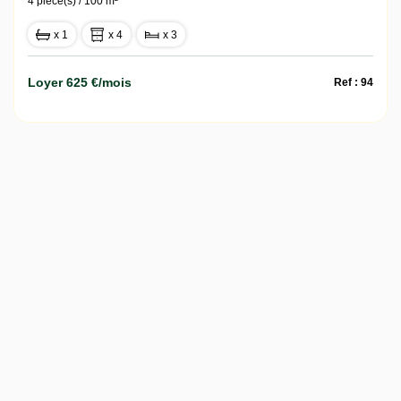
4 pièce(s) / 100 m²
x 1
x 4
x 3
Loyer 625 €/mois
Ref : 94