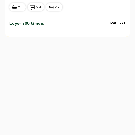
x 1
x 4
x 2
Loyer 700 €/mois
Ref : 271