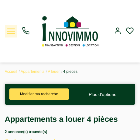
Accueil
Appartements
A louer
4 pièces
Ventes
Plus d'options
Modifier ma recherche
Locations
Gestion
Appartements a louer 4 pièces
Estimation
2 annonce(s) trouvée(s)