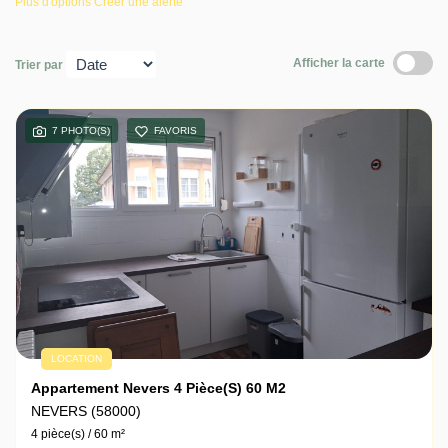
Plus d'options
Créer une alerte
Notre agence
Afficher la carte
Trier par
Contact
7 PHOTO(S)
FAVORIS
LOCATION
Appartement Nevers 4 Pièce(s) 60 M2
NEVERS (58000)
4 pièce(s) / 60 m²