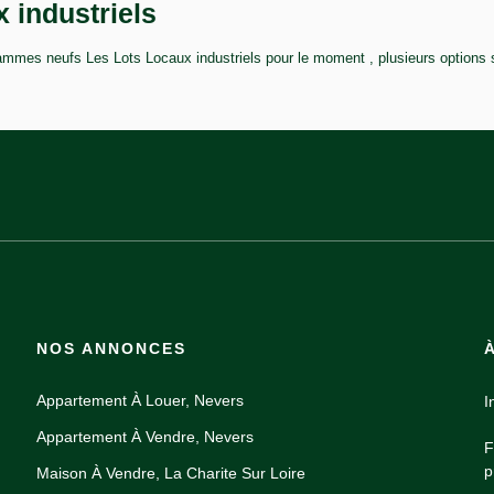
 industriels
mmes neufs Les Lots Locaux industriels pour le moment , plusieurs options s'
NOS ANNONCES
Appartement À Louer, Nevers
I
Appartement À Vendre, Nevers
F
p
Maison À Vendre, La Charite Sur Loire