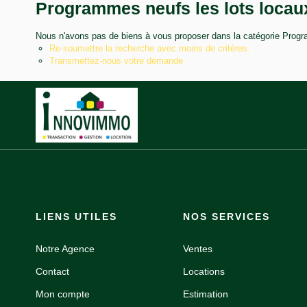
Programmes neufs les lots locaux
Nous n'avons pas de biens à vous proposer dans la catégorie Progra
Re-soumettre la recherche avec moins de critères.
Transmettez-nous votre demande
LIENS UTILES
NOS SERVICES
Notre Agence
Ventes
Contact
Locations
Mon compte
Estimation