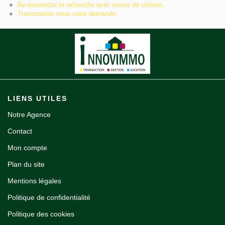
Re-soumettre la recherche avec moins de critères.
Notre agence
Transmettez-nous votre demande
Contact
LIENS UTILES
Notre Agence
Contact
Mon compte
Plan du site
Mentions légales
Politique de confidentialité
Politique des cookies