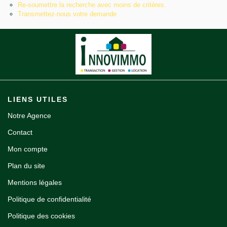
Re-soumettre la recherche avec moins de critères.
Notre agence
Transmettez-nous votre demande
Contact
LIENS UTILES
Notre Agence
Contact
Mon compte
Plan du site
Mentions légales
Politique de confidentialité
Politique des cookies